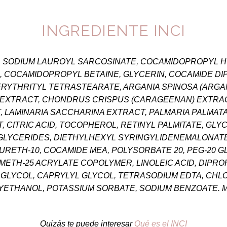
INGREDIENTE INCI
 SODIUM LAUROYL SARCOSINATE, COCAMIDOPROPYL 
COCAMIDOPROPYL BETAINE, GLYCERIN, COCAMIDE DI
ERYTHRITYL TETRASTEARATE, ARGANIA SPINOSA (ARGAN)
EXTRACT, CHONDRUS CRISPUS (CARAGEENAN) EXTRA
 LAMINARIA SACCHARINA EXTRACT, PALMARIA PALMATA
, CITRIC ACID, TOCOPHEROL, RETINYL PALMITATE, GLY
 GLYCERIDES, DIETHYLHEXYL SYRINGYLIDENEMALONATE
URETH-10, COCAMIDE MEA, POLYSORBATE 20, PEG-20 
METH-25 ACRYLATE COPOLYMER, LINOLEIC ACID, DIPRO
GLYCOL, CAPRYLYL GLYCOL, TETRASODIUM EDTA, CHL
ETHANOL, POTASSIUM SORBATE, SODIUM BENZOATE. 
Quizás te puede interesar
Qué es el INCI