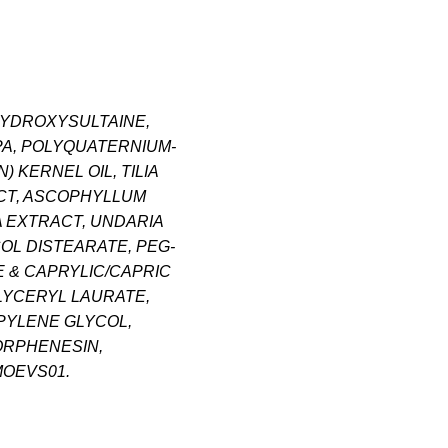
HYDROXYSULTAINE,
PA, POLYQUATERNIUM-
 KERNEL OIL, TILIA
CT, ASCOPHYLLUM
 EXTRACT, UNDARIA
COL DISTEARATE, PEG-
 & CAPRYLIC/CAPRIC
GLYCERYL LAURATE,
PYLENE GLYCOL,
ORPHENESIN,
MOEVS01.