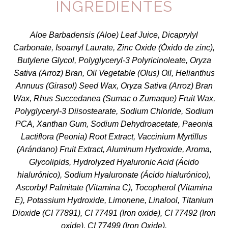
INGREDIENTES
Aloe Barbadensis (Aloe) Leaf Juice, Dicaprylyl
Carbonate, Isoamyl Laurate, Zinc Oxide (Óxido de zinc),
Butylene Glycol, Polyglyceryl-3 Polyricinoleate, Oryza
Sativa (Arroz) Bran, Oil Vegetable (Olus) Oil, Helianthus
Annuus (Girasol) Seed Wax, Oryza Sativa (Arroz) Bran
Wax, Rhus Succedanea (Sumac o Zumaque) Fruit Wax,
Polyglyceryl-3 Diisostearate, Sodium Chloride, Sodium
PCA, Xanthan Gum, Sodium Dehydroacetate, Paeonia
Lactiflora (Peonia) Root Extract, Vaccinium Myrtillus
(Arándano) Fruit Extract, Aluminum Hydroxide, Aroma,
Glycolipids, Hydrolyzed Hyaluronic Acid (Ácido
hialurónico), Sodium Hyaluronate (Ácido hialurónico),
Ascorbyl Palmitate (Vitamina C), Tocopherol (Vitamina
E), Potassium Hydroxide, Limonene, Linalool, Titanium
Dioxide (CI 77891), CI 77491 (Iron oxide), CI 77492 (Iron
oxide), CI 77499 (Iron Oxide).