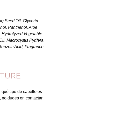
r) Seed Oil, Glycerin
ohol, Panthenol, Aloe
l, Hydrolyzed Vegetable
il, Macrocystis Pyrifera
 Benzoic Acid, Fragrance
STURE
 qué tipo de cabello es
s, no dudes en contactar