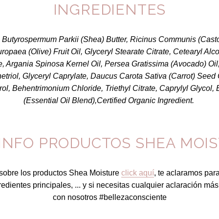
INGREDIENTES
, Butyrospermum Parkii (Shea) Butter, Ricinus Communis (Casto
ropaea (Olive) Fruit Oil, Glyceryl Stearate Citrate, Cetearyl Alc
, Argania Spinosa Kernel Oil, Persea Gratissima (Avocado) Oi
etriol, Glyceryl Caprylate, Daucus Carota Sativa (Carrot) Seed O
rol, Behentrimonium Chloride, Triethyl Citrate, Caprylyl Glycol,
(Essential Oil Blend),Certified Organic Ingredient.
INFO PRODUCTOS SHEA MOI
sobre los productos Shea Moisture
click aquí
, te aclaramos para
edientes principales, ... y si necesitas cualquier aclaración má
con nosotros #bellezaconsciente