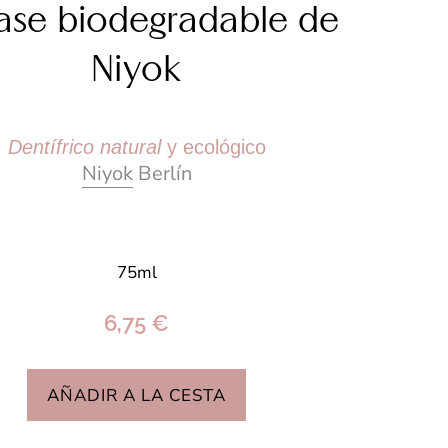
ase biodegradable de
Niyok
Dentífrico
natural
y ecológico
Niyok
Berlín
75ml
6,75 €
AÑADIR A LA CESTA