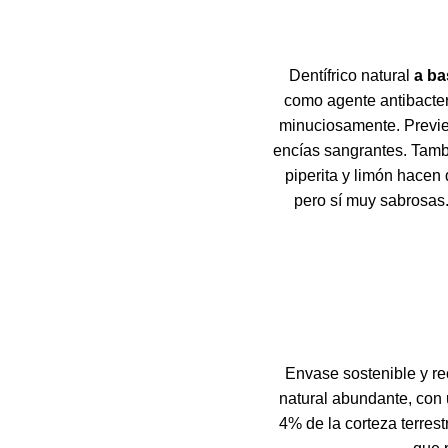
Dentífrico natural
a ba
como agente antibacteri
minuciosamente. Previene
encías sangrantes. Tamb
piperita y limón hacen q
pero sí muy sabrosas
Envase sostenible y re
natural abundante, con 
4% de la corteza terres