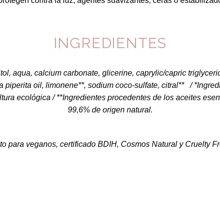
protegen contra la luz, agentes suavizantes, ceras o estabilizad
INGREDIENTES
itol, aqua, calcium carbonate, glicerine, caprylic/capric triglyceri
 piperita oil, limonene**, sodium coco-sulfate, citral** /
*Ingred
ltura ecológica /
**Ingredientes procedentes de los aceites esen
99,6% de origen natural.
to para veganos, certificado BDIH, Cosmos Natural y Cruelty Fr