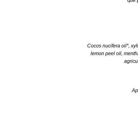
que 
Cocos nucifera oil*, xyl
lemon peel oil, mentha
agricu
Ap