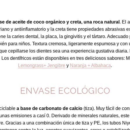
se de aceite de coco orgánico y creta, una roca natural
. El 
ano y antiinflamatorio y la creta tiene propiedades abrasivas 
 la caries dental, la placa, la gingivitis y el tártaro. Adecuado
ién para niños. Textura cremosa, ligeramente espumosa y con 
ue cepillarse los dientes sea una experiencia gustativa diaria. N
.
Los dentífricos están disponibles en tres deliciosos sabores: M
Lemongrass+ Jengibre
y
Naranja + Albahaca
.
ENVASE ECOLÓGICO
ciclable
a base de carbonato de calcio
(tiza). Muy fácil de con
unas emisiones a casí 0. Derivado de minerales naturales, este
tre. Gracias a una combinación única de tiza y PE, los tubos Ni