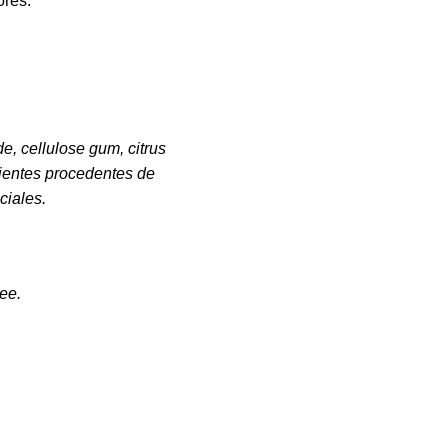
ores.
de, cellulose gum, citrus
ientes procedentes de
ciales.
ee.