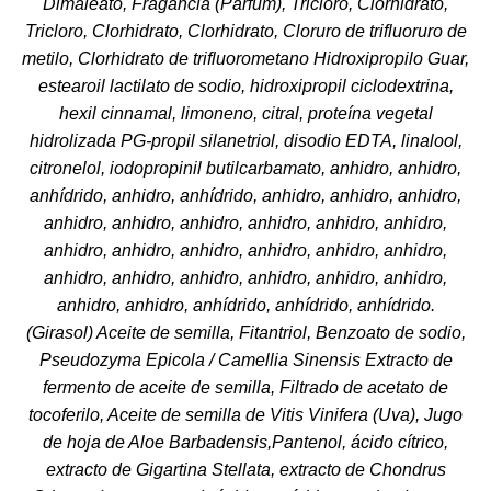
Dimaleato, Fragancia (Parfum), Tricloro, Clorhidrato,
Tricloro, Clorhidrato, Clorhidrato, Cloruro de trifluoruro de
metilo, Clorhidrato de trifluorometano Hidroxipropilo Guar,
estearoil lactilato de sodio, hidroxipropil ciclodextrina,
hexil cinnamal, limoneno, citral, proteína vegetal
hidrolizada PG-propil silanetriol, disodio EDTA, linalool,
citronelol, iodopropinil butilcarbamato, anhidro, anhidro,
anhídrido, anhidro, anhídrido, anhidro, anhidro, anhidro,
anhidro, anhidro, anhidro, anhidro, anhidro, anhidro,
anhidro, anhidro, anhidro, anhidro, anhidro, anhidro,
anhidro, anhidro, anhidro, anhidro, anhidro, anhidro,
anhidro, anhidro, anhídrido, anhídrido, anhídrido.
(Girasol) Aceite de semilla, Fitantriol, Benzoato de sodio,
Pseudozyma Epicola / Camellia Sinensis Extracto de
fermento de aceite de semilla, Filtrado de acetato de
tocoferilo, Aceite de semilla de Vitis Vinifera (Uva), Jugo
de hoja de Aloe Barbadensis,Pantenol, ácido cítrico,
extracto de Gigartina Stellata, extracto de Chondrus