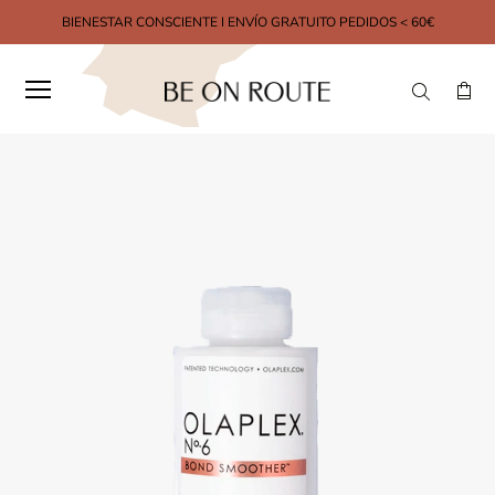
BIENESTAR CONSCIENTE I ENVÍO GRATUITO PEDIDOS < 60€