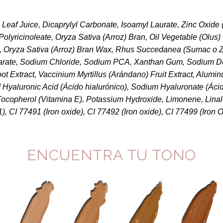
Leaf Juice, Dicaprylyl Carbonate, Isoamyl Laurate, Zinc Oxide 
Polyricinoleate, Oryza Sativa (Arroz) Bran, Oil Vegetable (Olus
, Oryza Sativa (Arroz) Bran Wax, Rhus Succedanea (Sumac o 
tearate, Sodium Chloride, Sodium PCA, Xanthan Gum, Sodium D
oot Extract, Vaccinium Myrtillus (Arándano) Fruit Extract, Alum
 Hyaluronic Acid (Ácido hialurónico), Sodium Hyaluronate (Ácid
Tocopherol (Vitamina E), Potassium Hydroxide, Limonene, Linal
), CI 77491 (Iron oxide), CI 77492 (Iron oxide), CI 77499 (Iron O
ENCUENTRA TU TONO