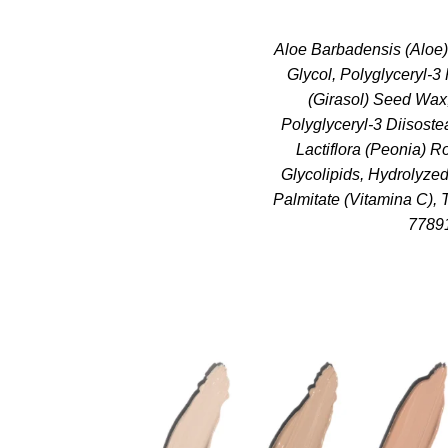
Aloe Barbadensis (Aloe) 
Glycol, Polyglyceryl-3 
(Girasol) Seed Wax
Polyglyceryl-3 Diisos
Lactiflora (Peonia) R
Glycolipids, Hydrolyzed
Palmitate (Vitamina C), 
77891