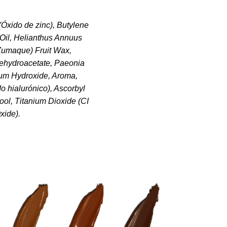
(Óxido de zinc), Butylene
) Oil, Helianthus Annuus
Zumaque) Fruit Wax,
ehydroacetate, Paeonia
inum Hydroxide, Aroma,
o hialurónico), Ascorbyl
ool, Titanium Dioxide (CI
xide).