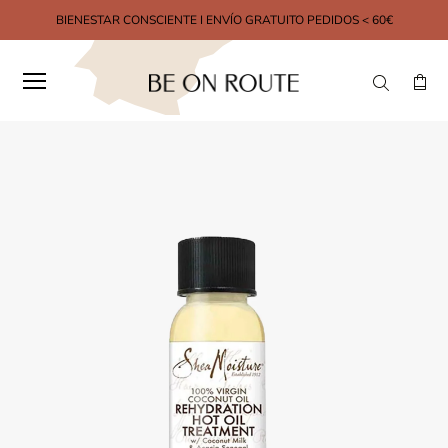
BIENESTAR CONSCIENTE I ENVÍO GRATUITO PEDIDOS < 60€